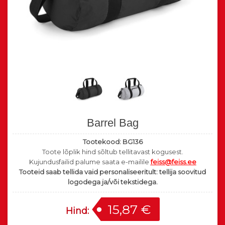
Barrel Bag
Tootekood:
BG136
Toote lõplik hind sõltub tellitavast kogusest.
Kujundusfailid palume saata e-mailile
feiss@feiss.ee
Tooteid saab tellida vaid personaliseeritult: tellija soovitud
logodega ja/või tekstidega.
15,87 €
Hind: